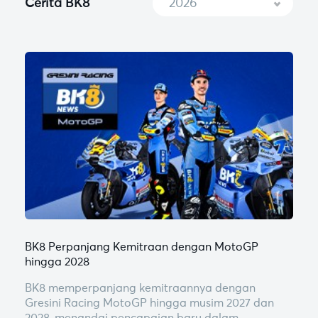
Cerita BK8
2026
BK8 Perpanjang Kemitraan dengan MotoGP
hingga 2028
BK8 memperpanjang kemitraannya dengan
Gresini Racing MotoGP hingga musim 2027 dan