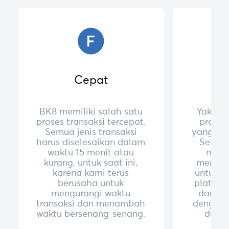
Cepat
BK8 memiliki salah satu
Yakinl
proses transaksi tercepat.
produk
Semua jenis transaksi
yang ter
harus diselesaikan dalam
Selain 
waktu 15 menit atau
meni
kurang, untuk saat ini,
memper
karena kami terus
untuk 
berusaha untuk
platfor
mengurangi waktu
dan mu
transaksi dan menambah
dengan f
waktu bersenang-senang.
dan p