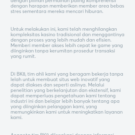
dengan pilihan permainan paling komprehensif
dengan harapan memberikan member area bebas
stres sementara mereka mencari hiburan.
Untuk melakukan ini, kami telah menghilangkan
kompleksitas kasino tradisional dan menggantinya
dengan proses yang lebih mudah dan efisien.
Memberi member akses lebih cepat ke game yang
diinginkan tanpa kerumitan prosedur transaksi
yang rumit.
Di BK8, tim ahli kami yang beragam bekerja tanpa
lelah untuk membuat situs web inovatif yang
dapat diakses dan seperti aslinya. Melalui
penelitian yang berkelanjutan dan ekstensif, kami
dapat memperluas pengetahuan kami tentang
industri ini dan belajar lebih banyak tentang apa
yang diinginkan pelanggan kami, yang
memungkinkan kami untuk meningkatkan layanan
kami.