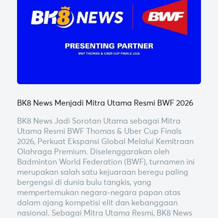
BK8 News Menjadi Mitra Utama Resmi BWF 2026
BK8 News Jadi Sorotan Utama sebagai Mitra
Utama Resmi BWF Thomas & Uber Cup Finals
2026, Perkuat Ekspansi Global Melalui Kemitraan
Olahraga Premium. Diselenggarakan oleh
Badminton World Federation (BWF), turnamen ini
merupakan salah satu kejuaraan beregu paling
bergengsi di dunia bulu tangkis, yang
mempertemukan negara-negara papan atas
dalam ajang kompetisi elit dan kebanggaan
nasional. Sebagai Mitra Utama Resmi, BK8 News