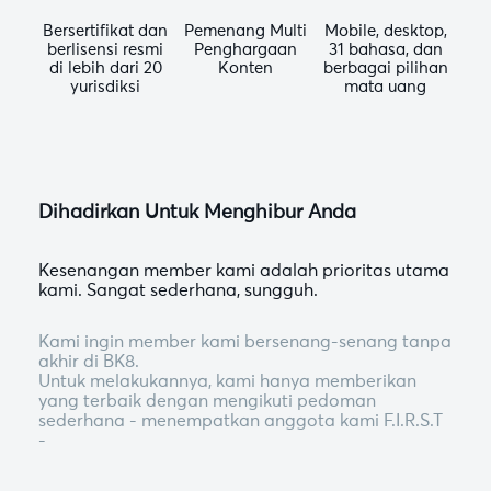
Bersertifikat dan
Pemenang Multi
Mobile, desktop,
berlisensi resmi
Penghargaan
31 bahasa, dan
di lebih dari 20
Konten
berbagai pilihan
yurisdiksi
mata uang
Dihadirkan Untuk Menghibur Anda
Kesenangan member kami adalah prioritas utama
kami. Sangat sederhana, sungguh.
Kami ingin member kami bersenang-senang tanpa
akhir di BK8.
Untuk melakukannya, kami hanya memberikan
yang terbaik dengan mengikuti pedoman
sederhana - menempatkan anggota kami F.I.R.S.T
-