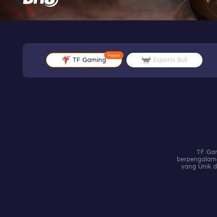
Popular
TF Gaming
Esports Bull
TF Gam
berpengalam
yang Unik d