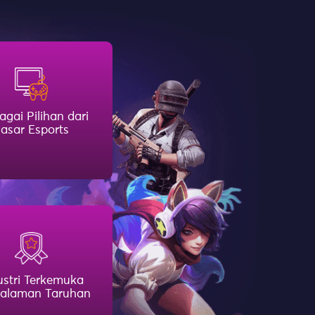
agai Pilihan dari
asar Esports
ustri Terkemuka
alaman Taruhan