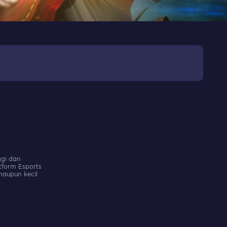
ggi dan
form Esports
maupun kecil