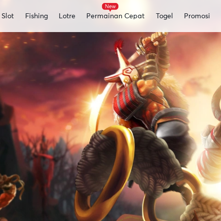
Slot
Fishing
Lotre
Permainan Cepat
Togel
Promosi