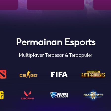
Permainan Esports
Multiplayer Terbesar & Terpopuler